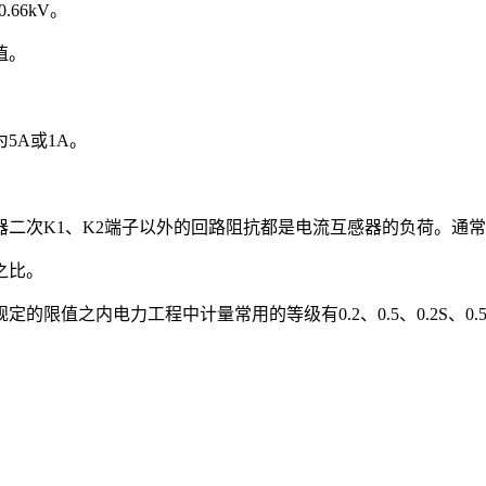
66kV。
值。
A或1A。
器二次K1、K2端子以外的回路阻抗都是电流互感器的负荷。通
之比。
之内电力工程中计量常用的等级有0.2、0.5、0.2S、0.5