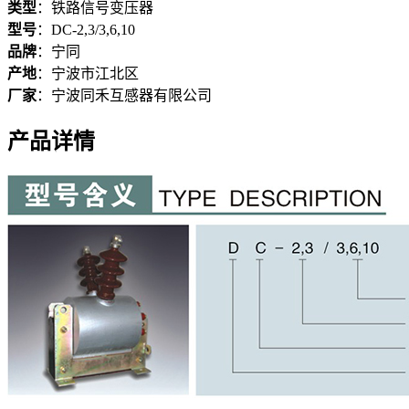
类型
：
铁路信号变压器
型号
：
DC-2,3/3,6,10
品牌
：
宁同
产地
：
宁波市江北区
厂家
：
宁波同禾互感器有限公司
产品详情