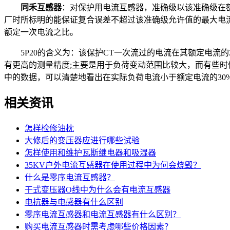
同禾互感器
：对保护用电流互感器，准确级以该准确级在
厂时所标明的能保证复合误差不超过该准确级允许值的最大电
额定一次电流之比。
5P20的含义为：该保护CT一次流过的电流在其额定电流的20倍
有更高的测量精度;主要是用于负荷变动范围比较大，而有些时候几
中的数据，可以清楚地看出在实际负荷电流小于额定电流的30%时
相关资讯
怎样检修油枕
大修后的变压器应进行哪些试验
怎样使用和维护瓦斯继电器和吸湿器
35KV户外电流互感器在使用过程中为何会烧毁？
什么是零序电流互感器？
干式变压器O线中为什么会有电流互感器
电抗器与电感器有什么区别
零序电流互感器和电流互感器有什么区别？
购买电流互感器时需考虑哪些价格因素？